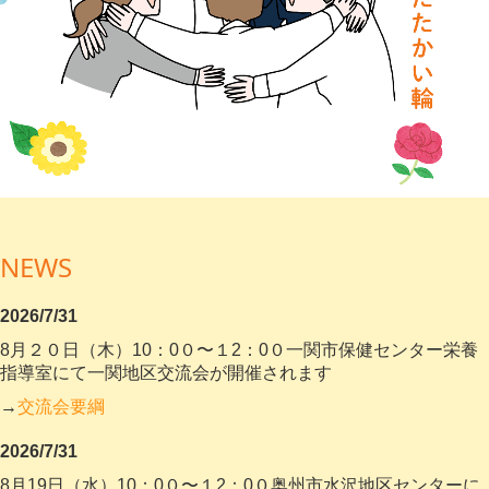
難病連主催
保健所主催
会報
関連リンク
お問い合わせ
NEWS
2026/7/31
8月２０日（木）10
：0０〜１2
：0０一関市保健センター栄養
指導室にて一関地区交流会が開催されます
→
交流会要綱
2026/7/31
8月19日（水）10
：0０〜１2
：0０奥州市水沢地区センターに