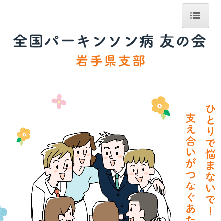
ホーム
友の会について
活動内容
支部の活動
沿岸北部地区
県北地区
遠野地区
盛岡地区
県南地区